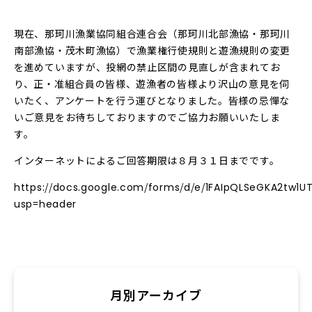
現在、那珂川漁業協同組合連合会（那珂川北部漁協・那珂川
南部漁協・茂木町漁協）で漁業権行使規則と遊漁規則の変更
を進めていますが、投網の禁止区間の見直しが含まれてお
り、正・准組合員の皆様、遊漁者の皆様より沢山の意見を伺
いたく、アンケートを行う運びとなりました。皆様の忌憚な
いご意見をお待ちしておりますのでご協力お願いいたしま
す。
インターネットによるご回答期限は８月３１日までです。
https://docs.google.com/forms/d/e/1FAIpQLSeGKA2t
usp=header
月別アーカイブ