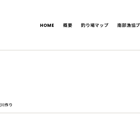
HOME
概要
釣り場マップ
南部漁協
型川作り