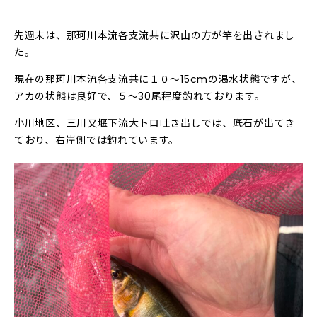
先週末は、那珂川本流各支流共に沢山の方が竿を出されまし
た。
現在の那珂川本流各支流共に１０〜15cmの渇水状態ですが、
アカの状態は良好で、５〜30尾程度釣れております。
小川地区、三川又堰下流大トロ吐き出しでは、底石が出てき
ており、右岸側では釣れています。